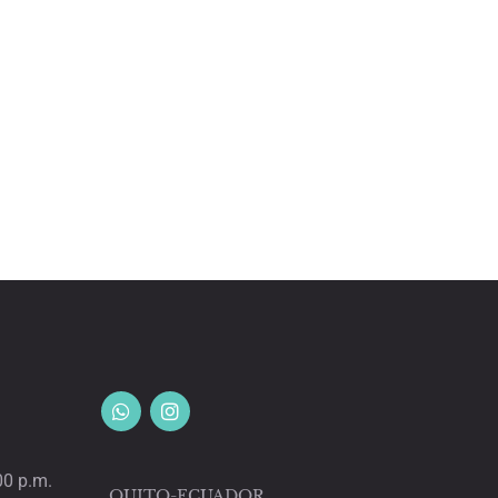
00 p.m.
QUITO-ECUADOR