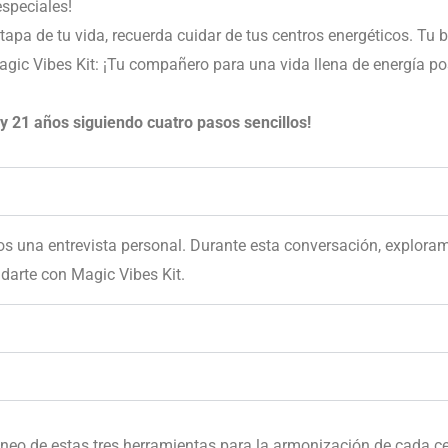
especiales!
apa de tu vida, recuerda cuidar de tus centros energéticos. Tu b
gic Vibes Kit: ¡Tu compañero para una vida llena de energía posit
y 21 años siguiendo cuatro pasos sencillos!
os una entrevista personal. Durante esta conversación, exploram
arte con Magic Vibes Kit.
eo de estas tres herramientas para la armonización de cada cent