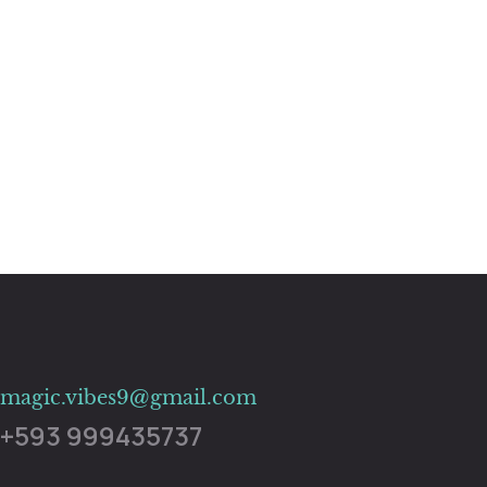
magic.vibes9@gmail.com
+593 999435737