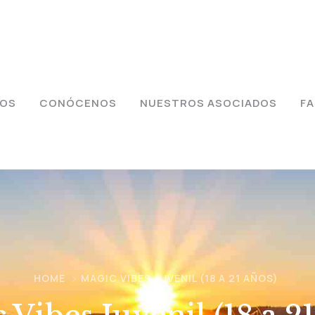
IOS
CONÓCENOS
NUESTROS ASOCIADOS
F
HOME
MAGIC VIBES JUVENIL (18 A 21 AÑOS)