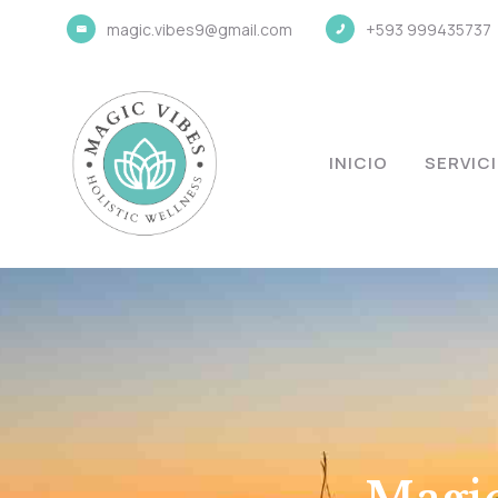
magic.vibes9@gmail.com
+593 999435737
INICIO
SERVIC