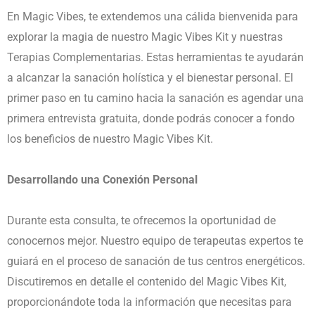
En Magic Vibes, te extendemos una cálida bienvenida para
explorar la magia de nuestro Magic Vibes Kit y nuestras
Terapias Complementarias. Estas herramientas te ayudarán
a alcanzar la sanación holística y el bienestar personal. El
primer paso en tu camino hacia la sanación es agendar una
primera entrevista gratuita, donde podrás conocer a fondo
los beneficios de nuestro Magic Vibes Kit.
Desarrollando una Conexión Personal
Durante esta consulta, te ofrecemos la oportunidad de
conocernos mejor. Nuestro equipo de terapeutas expertos te
guiará en el proceso de sanación de tus centros energéticos.
Discutiremos en detalle el contenido del Magic Vibes Kit,
proporcionándote toda la información que necesitas para