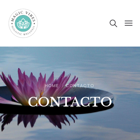
HOME
CONTACTO
CONTACTO