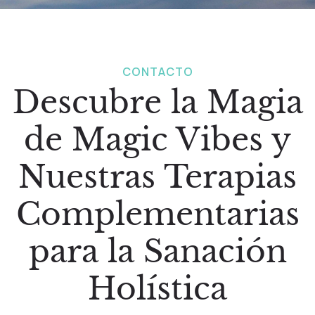
CONTACTO
Descubre la Magia
de Magic Vibes y
Nuestras Terapias
Complementarias
para la Sanación
Holística