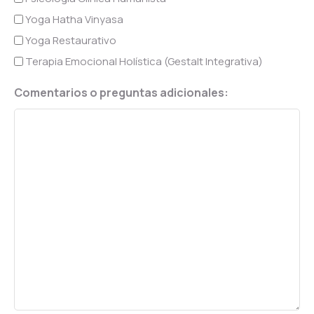
Yoga Hatha Vinyasa
Yoga Restaurativo
Terapia Emocional Holística (Gestalt Integrativa)
Comentarios o preguntas adicionales: