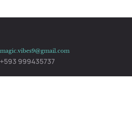
magic.vibes9@gmail.com
+593 999435737