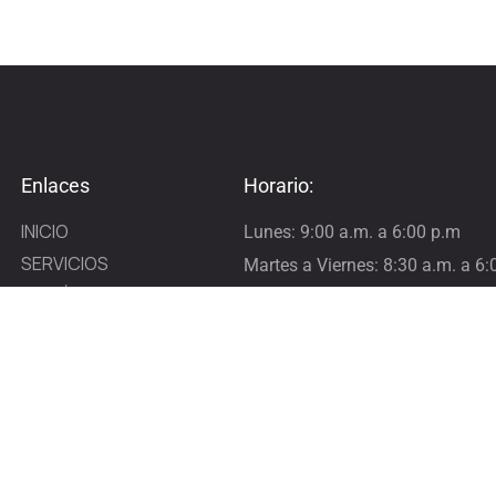
Enlaces
Horario:
INICIO
Lunes: 9:00 a.m. a 6:00 p.m
SERVICIOS
Martes a Viernes: 8:30 a.m. a 6:
CONÓCENOS
Sábado: 8:00 a.m. a 12:00 p.m.
NUESTROS ASOCIADOS
FAQ
BLOG
CONTACTO